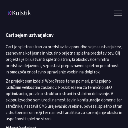
Meni
Cart sejem ustvarjalcev
Cart je spletna stran za predstavitev ponudbe sejma ustvarjalcev,
zasnovana kot jasna in vizualno prijetna spletna predstavitev. Cilj
projekta je bil ustvariti spletno stran, ki obiskovalcem hitro
predstavi dejavnost, vzpostavi prepoznavno spletno prisotnost
in omogoča enostavno upravljanje vsebin na dolgi rok.
Za projekt sem izdelal WordPress temo po meri, prilagojeno
različnim velikostim zaslonov. Poskrbel sem za tehnično SEO
optimizacijo, pravilno strukturo strani in stabilno delovanje. V
sklopu izvedbe sem uredil namestitev in konfiguracijo domene ter
strežnika, nastavil CMS urejevalnik vsebine, povezal spletno stran
z družbenimi omrežji ter namestil analitiko za spremljanje obiska in
uspešnosti spletne strani.