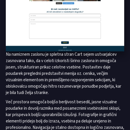
Na namiznem zaslonu je spletna stran Cart sejem ustvarjalcev
zasnovana tako, da v celoti izkoristi širino zaslona in omogoča
jasen, strukturiran prikaz celotne vsebine. Postavitev daje
poudarek pregledni predstavitvi menija oz. cenika, večjim
vizualnim elementom in premišljeno razporejenim sekcijam, ki
obiskovalcu omogočajo hitro razumevanje ponudbe podjetja, kar
je bila tudi želja stranke.
Več prostora omogoča boljšo berljivost besedil, jasne vizualne
poudarke in dovolj razmika med posameznimi vsebinskimi sklopi,
kar prispeva k boljši uporabniški izkušnji. Fotografije in grafični
elementi pridejo bolj do izraza, vsebina pa deluje urejeno in
profesionalno. Navigacija je stalno dostopna in logično zasnovana,