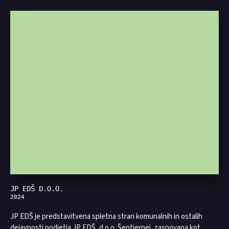
JP EDŠ D.O.O.
2024
JP EDŠ je predstavitvena spletna stran komunalnih in ostalih
dejavnosti podjetja JP EDŠ, d.o.o. Šentjernej, zasnovana kot