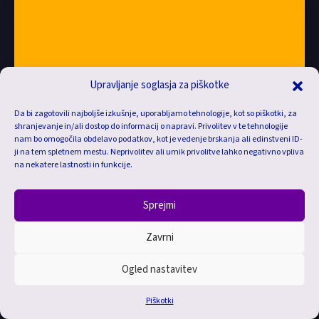
Upravljanje soglasja za piškotke
Da bi zagotovili najboljše izkušnje, uporabljamo tehnologije, kot so piškotki, za
shranjevanje in/ali dostop do informacij o napravi. Privolitev v te tehnologije
nam bo omogočila obdelavo podatkov, kot je vedenje brskanja ali edinstveni ID-
ji na tem spletnem mestu. Neprivolitev ali umik privolitve lahko negativno vpliva
na nekatere lastnosti in funkcije.
Sprejmi
DP CAJON
Zavrni
2021
Ogled nastavitev
DP Cajon so ročno izdelani leseni tolkalni inštrumenti, namenjeni
glasbenikom, ki cenijo kakovost, zvok in unikatno izdelavo.
Piškotki
Spletna stran je zasnovana kot predstavitvena in prodajna